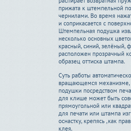
распирает возвратная пруж
прижата к штемпельной по
чернилами. Во время нажат
и соприкасается с поверхно
Штемпельная подушка изв
несколько основных цвето
красный, синий, зелёный, 
расположен прозрачный ко
образец оттиска штампа.
Суть работы автоматическо
вращающемся механизме, 
подушки посредством печа
для клише может быть сов
прямоугольной или квадра
для печати или штампа из
оснастку, крепясь ,как пр
клея.