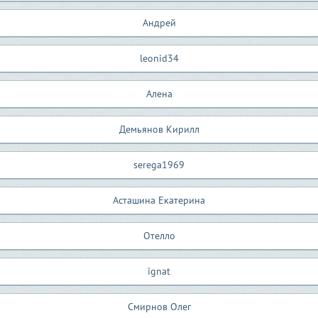
Андрей
leonid34
Алена
Демьянов Кирилл
serega1969
Асташина Екатерина
Отелло
ignat
Смирнов Олег