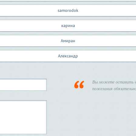
samorodok
карина
Амиран
Александр
Вы можете оставить в
пожелания обязательно