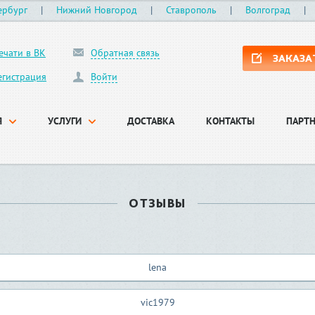
ербург
|
Нижний Новгород
|
Ставрополь
|
Волгоград
|
ечати в ВК
Обратная связь
ЗАКАЗА
егистрация
Войти
Я
УСЛУГИ
ДОСТАВКА
КОНТАКТЫ
ПАРТ
ОТЗЫВЫ
lena
vic1979